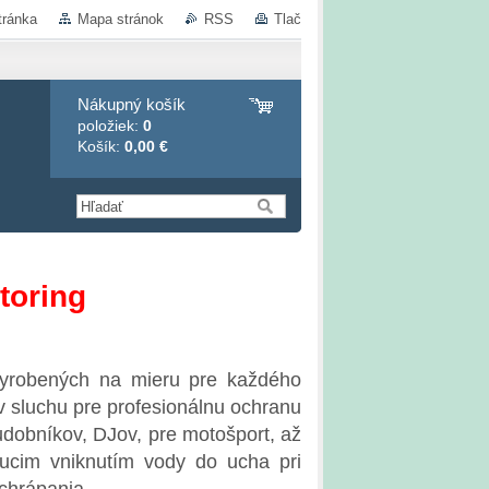
tránka
Mapa stránok
RSS
Tlač
Nákupný košík
položiek:
0
Košík:
0,00 €
toring
vyrobených na mieru pre každého
ov sluchu pre profesionálnu ochranu
udobníkov, DJov, pre motošport, až
nucim vniknutím vody do ucha pri
chrápania.