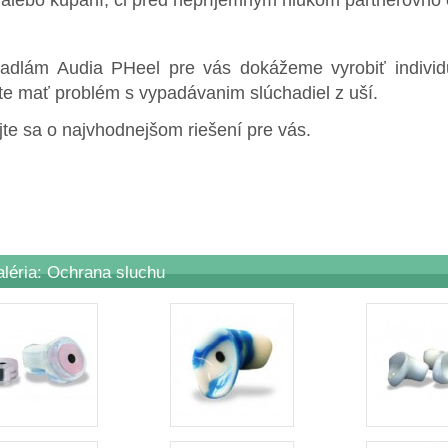
hadlám Audia PHeel pre vás dokážeme vyrobiť individ
e mať problém s vypadávanim slúchadiel z uší.
jte sa o najvhodnejšom riešení pre vás.
aléria: Ochrana sluchu