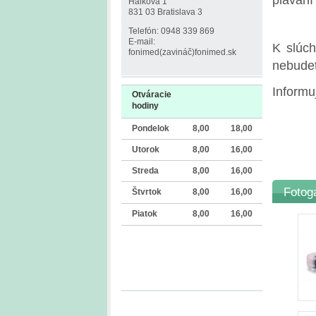
Hálkova 1
831 03 Bratislava 3
Telefón: 0948 339 869
E-mail:
K slúc
fonimed(zavináč)fonimed.sk
nebudet
Informu
Otváracie
hodiny
Pondelok
8,00
18,00
Utorok
8,00
16,00
Streda
8,00
16,00
Fotog
Štvrtok
8,00
16,00
Piatok
8,00
16,00