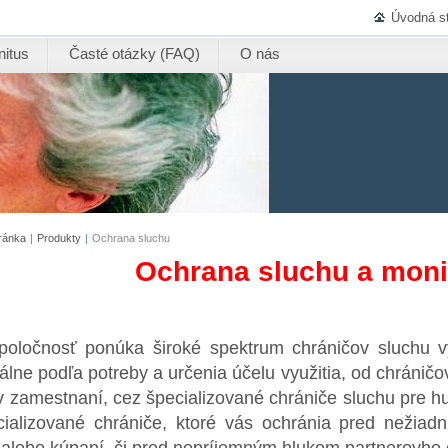
Úvodná s
nitus
Časté otázky (FAQ)
O nás
ránka
|
Produkty
|
Ochrana sluchu
Ochrana sluchu a moni
poločnosť ponúka široké spektrum chráničov sluchu 
uálne podľa potreby a určenia účelu využitia, od chránič
v zamestnaní, cez špecializované chrániče sluchu pre h
ializované chrániče, ktoré vás ochránia pred nežiad
 alebo kúpaní, či pred nepríjemným hlukom partnerovho 