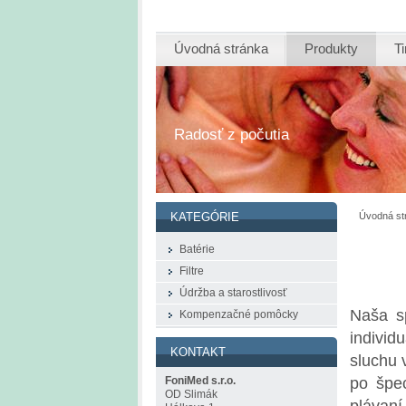
Úvodná stránka
Produkty
Ti
Radosť z počutia
Úvodná st
KATEGÓRIE
Batérie
Filtre
Údržba a starostlivosť
Naša s
Kompenzačné pomôcky
individ
KONTAKT
sluchu 
po špec
FoniMed s.r.o.
OD Slimák
plávaní