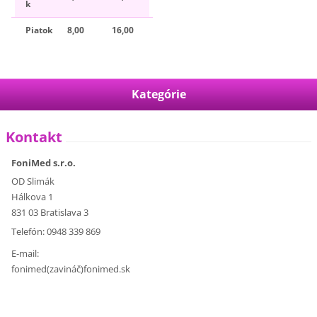
k
Piatok
8,00
16,00
Kategórie
Kontakt
FoniMed s.r.o.
OD Slimák
Hálkova 1
831 03 Bratislava 3
Telefón: 0948 339 869
E-mail:
fonimed(zavináč)fonimed.sk