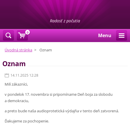
Radosť z počutia
0
Menu
Úvodná stránka
>
Oznam
Oznam
14.11.2025 12:28
Milí zákazníci,
v pondelok 17. novembra si pripomíname Deň boja za slobodu
a demokraciu,
a preto bude naša audioprotetická výdajňa v tento deň zatvorená.
Ďakujeme za pochopenie.