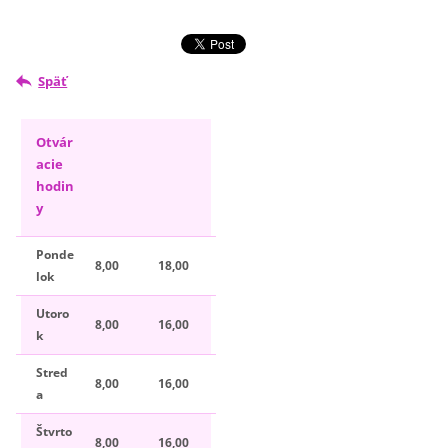
Späť
Otvár
acie
hodin
y
Ponde
8,00
18,00
lok
Utoro
8,00
16,00
k
Stred
8,00
16,00
a
Štvrto
8,00
16,00